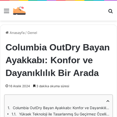
Menü
Ar
Anasayfa
/
Genel
Columbia OutDry Bayan
Ayakkabı: Konfor ve
Dayanıklılık Bir Arada
16 Aralık 2024
3 dakika okuma süresi
Columbia OutDry Bayan Ayakkabı: Konfor ve Dayanıklılık Bir Arada
Yüksek Teknoloji ile Tasarlanmış Su Geçirmez Özellikler