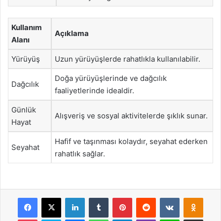
Kullanım
Açıklama
Alanı
Yürüyüş
Uzun yürüyüşlerde rahatlıkla kullanılabilir.
Doğa yürüyüşlerinde ve dağcılık
Dağcılık
faaliyetlerinde idealdir.
Günlük
Alışveriş ve sosyal aktivitelerde şıklık sunar.
Hayat
Hafif ve taşınması kolaydır, seyahat ederken
Seyahat
rahatlık sağlar.
Facebook
X
LinkedIn
Tumblr
Pinterest
Reddit
VKontakte
Odnok
Pocket
Skype
Messenger
WhatsApp
Telegram
Viber
Line
E-Posta ile payla