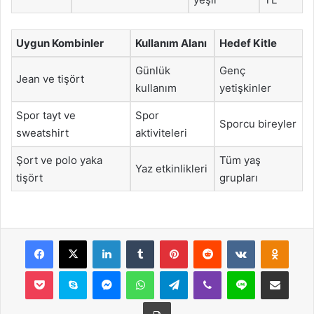
Uygun Kombinler
Kullanım Alanı
Hedef Kitle
Günlük
Genç
Jean ve tişört
kullanım
yetişkinler
Spor tayt ve
Spor
Sporcu bireyler
sweatshirt
aktiviteleri
Şort ve polo yaka
Tüm yaş
Yaz etkinlikleri
tişört
grupları
Facebook
X
LinkedIn
Tumblr
Pinterest
Reddit
VKontakte
Odnok
Pocket
Skype
Messenger
WhatsApp
Telegram
Viber
Line
E-Posta ile payla
Yazdır