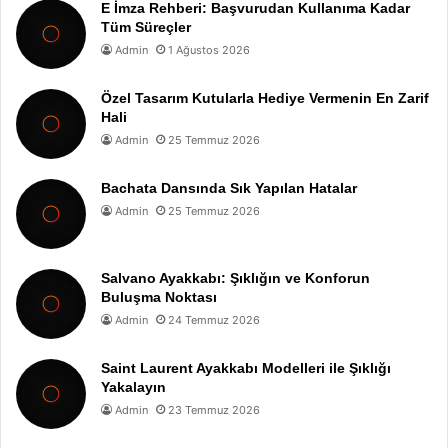
E İmza Rehberi: Başvurudan Kullanıma Kadar
Tüm Süreçler
Admin
1 Ağustos 2026
Özel Tasarım Kutularla Hediye Vermenin En Zarif
Hali
Admin
25 Temmuz 2026
Bachata Dansında Sık Yapılan Hatalar
Admin
25 Temmuz 2026
Salvano Ayakkabı: Şıklığın ve Konforun
Buluşma Noktası
Admin
24 Temmuz 2026
Saint Laurent Ayakkabı Modelleri ile Şıklığı
Yakalayın
Admin
23 Temmuz 2026