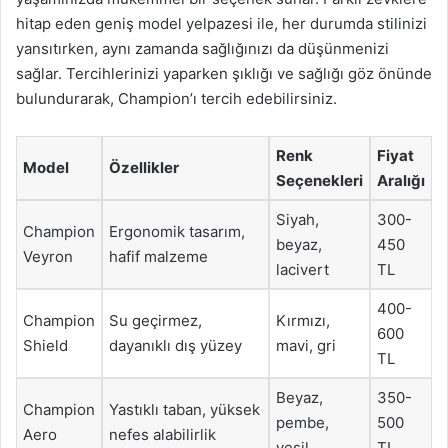
hitap eden geniş model yelpazesi ile, her durumda stilinizi
yansıtırken, aynı zamanda sağlığınızı da düşünmenizi
sağlar. Tercihlerinizi yaparken şıklığı ve sağlığı göz önünde
bulundurarak, Champion’ı tercih edebilirsiniz.
Renk
Fiyat
Model
Özellikler
Seçenekleri
Aralığı
Siyah,
300-
Champion
Ergonomik tasarım,
beyaz,
450
Veyron
hafif malzeme
lacivert
TL
400-
Champion
Su geçirmez,
Kırmızı,
600
Shield
dayanıklı dış yüzey
mavi, gri
TL
Beyaz,
350-
Champion
Yastıklı taban, yüksek
pembe,
500
Aero
nefes alabilirlik
yeşil
TL