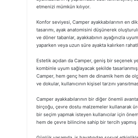
etmenizi mümkün kılıyor.
Konfor seviyesi, Camper ayakkabılarının en dikk
tasarımı, ayak anatomisini düşünerek oluşturul
ve döner tabanlar, ayakkabının ayağınızla uyuml
yaparken veya uzun süre ayakta kalırken rahatlık
Estetik açıdan da Camper, geniş bir seçenek yel
kombinle uyum sağlayacak şekilde tasarlanmış.
Camper, hem genç hem de dinamik hem de olgun
ve dokular, kullanıcının kişisel tarzını yansıtma
Camper ayakkabılarının bir diğer önemli avantaj
birçoğu, çevre dostu malzemeler kullanarak ür
bir seçim yapmak isteyen kullanıcılar için önem
hem de çevre bilincine sahip bir tercih yapmış o
Günlük yaşamda, iş hayatından sosyal etkinlikl