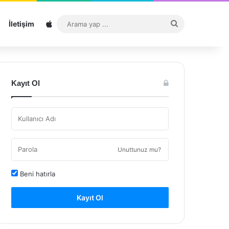
Sitemap
Arama
İletişim
yap
...
Kayıt Ol
Unuttunuz mu?
Beni hatırla
Kayıt Ol