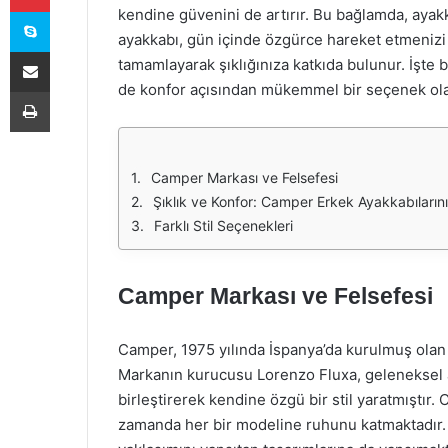
Skype
kendine güvenini de artırır. Bu bağlamda, ayak
ayakkabı, gün içinde özgürce hareket etmeniz
E-Posta ile paylaş
tamamlayarak şıklığınıza katkıda bulunur. İşt
de konfor açısından mükemmel bir seçenek ola
Yazdır
Camper Markası ve Felsefesi
Şıklık ve Konfor: Camper Erkek Ayakkabılarının
Farklı Stil Seçenekleri
Camper Markası ve Felsefesi
Camper, 1975 yılında İspanya’da kurulmuş olan
Markanın kurucusu Lorenzo Fluxa, geleneksel ay
birleştirerek kendine özgü bir stil yaratmıştı
zamanda her bir modeline ruhunu katmaktadır. B