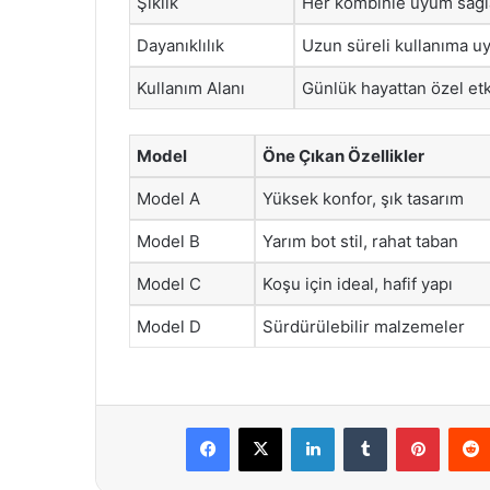
Şıklık
Her kombinle uyum sağla
Dayanıklılık
Uzun süreli kullanıma uy
Kullanım Alanı
Günlük hayattan özel etki
Model
Öne Çıkan Özellikler
Model A
Yüksek konfor, şık tasarım
Model B
Yarım bot stil, rahat taban
Model C
Koşu için ideal, hafif yapı
Model D
Sürdürülebilir malzemeler
Facebook
X
LinkedIn
Tumblr
Pintere