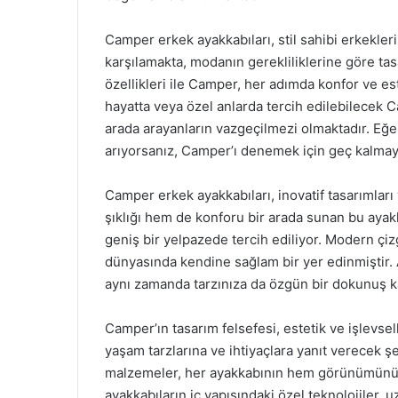
Camper erkek ayakkabıları, stil sahibi erkeklerin
karşılamakta, modanın gerekliliklerine göre tasa
özellikleri ile Camper, her adımda konfor ve es
hayatta veya özel anlarda tercih edilebilecek 
arada arayanların vazgeçilmezi olmaktadır. Eğe
arıyorsanız, Camper’ı denemek için geç kalmay
Camper erkek ayakkabıları, inovatif tasarımları
şıklığı hem de konforu bir arada sunan bu ayakk
geniş bir yelpazede tercih ediliyor. Modern çiz
dünyasında kendine sağlam bir yer edinmiştir. 
aynı zamanda tarzınıza da özgün bir dokunuş ka
Camper’ın tasarım felsefesi, estetik ve işlevsell
yaşam tarzlarına ve ihtiyaçlara yanıt verecek şeki
malzemeler, her ayakkabının hem görünümünü hem
ayakkabıların iç yapısındaki özel teknolojiler,