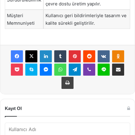
çevre dostu üretim yapılır.
Müşteri
Kullanıcı geri bildirimleriyle tasarım ve
Memnuniyeti
kalite sürekli geliştirilir.
Facebook
X
LinkedIn
Tumblr
Pinterest
Reddit
VKontakte
Odnok
Pocket
Skype
Messenger
WhatsApp
Telegram
Viber
Line
E-Posta ile payla
Yazdır
Kayıt Ol