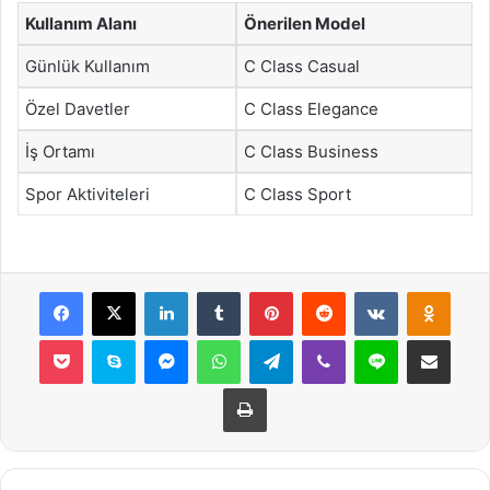
Kullanım Alanı
Önerilen Model
Günlük Kullanım
C Class Casual
Özel Davetler
C Class Elegance
İş Ortamı
C Class Business
Spor Aktiviteleri
C Class Sport
Facebook
X
LinkedIn
Tumblr
Pinterest
Reddit
VKontakte
Odnok
Pocket
Skype
Messenger
WhatsApp
Telegram
Viber
Line
E-Posta ile payla
Yazdır