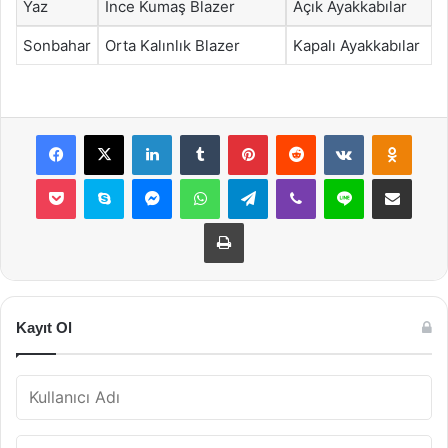
Yaz
İnce Kumaş Blazer
Açık Ayakkabılar
Sonbahar
Orta Kalınlık Blazer
Kapalı Ayakkabılar
Facebook
X
LinkedIn
Tumblr
Pinterest
Reddit
VKontakte
Odnok
Pocket
Skype
Messenger
WhatsApp
Telegram
Viber
Line
E-Posta ile payla
Yazdır
Kayıt Ol