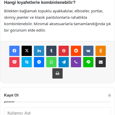
Hangi kıyafetlerle kombinlenebilir?
Bilekten bağlamalı topuklu ayakkabılar, elbiseler, şortlar,
skinny jeanler ve klasik pantolonlarla rahatlıkla
kombinlenebilir. Minimal aksesuarlarla tamamlandığında şık
bir görünüm elde edilir.
Facebook
X
LinkedIn
Tumblr
Pinterest
Reddit
VKontakte
Odnok
Pocket
Skype
Messenger
WhatsApp
Telegram
Viber
Line
E-Posta ile payla
Yazdır
Kayıt Ol