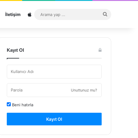
Sitemap
Arama
İletişim
yap
...
Kayıt Ol
Unuttunuz mu?
Beni hatırla
Kayıt Ol