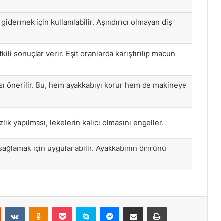
 gidermek için kullanılabilir. Aşındırıcı olmayan diş
kili sonuçlar verir. Eşit oranlarda karıştırılıp macun
ı önerilir. Bu, hem ayakkabıyı korur hem de makineye
ik yapılması, lekelerin kalıcı olmasını engeller.
 sağlamak için uygulanabilir. Ayakkabının ömrünü
st
Reddit
VKontakte
Odnoklassniki
Pocket
Skype
Messenger
E-Posta ile paylaş
Yazdır