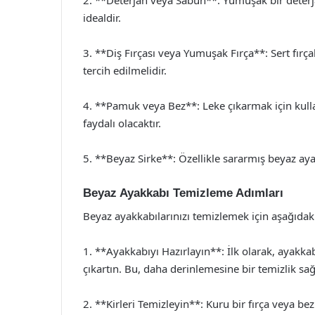
2. **Deterjan veya Sabun**: Yumuşak bir deterja
idealdir.
3. **Diş Fırçası veya Yumuşak Fırça**: Sert fırça
tercih edilmelidir.
4. **Pamuk veya Bez**: Leke çıkarmak için kull
faydalı olacaktır.
5. **Beyaz Sirke**: Özellikle sararmış beyaz aya
Beyaz Ayakkabı Temizleme Adımları
Beyaz ayakkabılarınızı temizlemek için aşağıdaki 
1. **Ayakkabıyı Hazırlayın**: İlk olarak, ayakkabı
çıkartın. Bu, daha derinlemesine bir temizlik sağ
2. **Kirleri Temizleyin**: Kuru bir fırça veya bezl