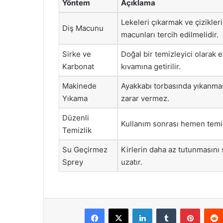
Yöntem
Açıklama
Lekeleri çıkarmak ve çizikleri
Diş Macunu
macunları tercih edilmelidir.
Sirke ve
Doğal bir temizleyici olarak et
Karbonat
kıvamına getirilir.
Makinede
Ayakkabı torbasında yıkanmas
Yıkama
zarar vermez.
Düzenli
Kullanım sonrası hemen temizl
Temizlik
Su Geçirmez
Kirlerin daha az tutunmasını
Sprey
uzatır.
Facebook
X
LinkedIn
Tumblr
Pintere