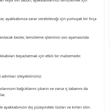
n veya sıvı sabun, ayakkabılarınızı temizlemek için
lar, ayakkabınıza zarar verebileceği için yumuşak bir fırça
anılacak bezler, temizleme işleminin son aşamasında
kkabıları beyazlatmak için etkili bir malzemedir.
adımları izleyebilirsiniz:
larınızın bağcıklarını çıkarın ve varsa iç tabanını da
lar.
e ayakkabınızın dış yüzeyindeki tozları ve kirleri silin.