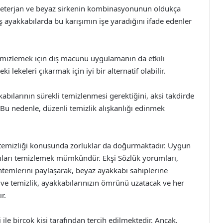
 deterjan ve beyaz sirkenin kombinasyonunun oldukça
ış ayakkabılarda bu karışımın işe yaradığını ifade edenler
 temizlemek için diş macunu uygulamanın da etkili
ekeleri çıkarmak için iyi bir alternatif olabilir.
abılarının sürekli temizlenmesi gerektiğini, aksi takdirde
. Bu nedenle, düzenli temizlik alışkanlığı edinmek
n, temizliği konusunda zorluklar da doğurmaktadır. Uygun
ları temizlemek mümkündür. Ekşi Sözlük yorumları,
yöntemlerini paylaşarak, beyaz ayakkabı sahiplerine
ve temizlik, ayakkabılarınızın ömrünü uzatacak ve her
r.
 ile birçok kişi tarafından tercih edilmektedir. Ancak,