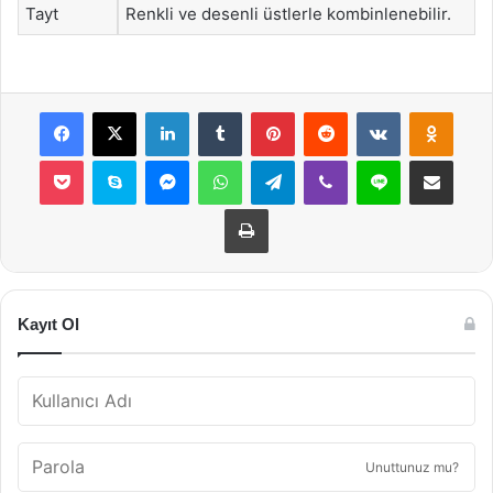
Tayt
Renkli ve desenli üstlerle kombinlenebilir.
Facebook
X
LinkedIn
Tumblr
Pinterest
Reddit
VKontakte
Odnok
Pocket
Skype
Messenger
WhatsApp
Telegram
Viber
Line
E-Posta ile payla
Yazdır
Kayıt Ol
Unuttunuz mu?