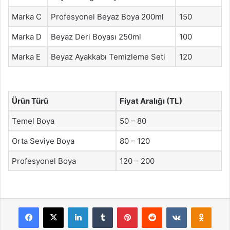
Marka C
Profesyonel Beyaz Boya 200ml
150
Marka D
Beyaz Deri Boyası 250ml
100
Marka E
Beyaz Ayakkabı Temizleme Seti
120
Ürün Türü
Fiyat Aralığı (TL)
Temel Boya
50 – 80
Orta Seviye Boya
80 – 120
Profesyonel Boya
120 – 200
Facebook
X
LinkedIn
Tumblr
Pinterest
Reddit
VKontakte
Odnok
Pocket
Skype
Messenger
WhatsApp
Telegram
Viber
Line
E-Posta ile payla