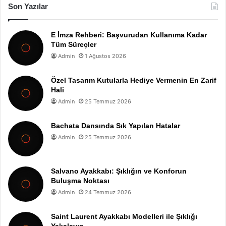
Son Yazılar
E İmza Rehberi: Başvurudan Kullanıma Kadar
Tüm Süreçler
Admin
1 Ağustos 2026
Özel Tasarım Kutularla Hediye Vermenin En Zarif
Hali
Admin
25 Temmuz 2026
Bachata Dansında Sık Yapılan Hatalar
Admin
25 Temmuz 2026
Salvano Ayakkabı: Şıklığın ve Konforun
Buluşma Noktası
Admin
24 Temmuz 2026
Saint Laurent Ayakkabı Modelleri ile Şıklığı
Yakalayın