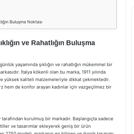
tlığın Buluşma Noktası
klığın ve Rahatlığın Buluşma
günlük yaşamında şıklığın ve rahatlığın mükemmel bir
asıdır. İtalya kökenli olan bu marka, 1911 yılında
e yüksek kaliteli malzemeleriyle dikkat çekmektedir.
rz hem de konfor arayan kadınlar için vazgeçilmez bir
y tarafından kurulmuş bir markadır. Başlangıçta sadece
tiller ve tasarımlar ekleyerek geniş bir ürün
len 2750 modeli, markanın en bilinen ve ikonik tasarımı