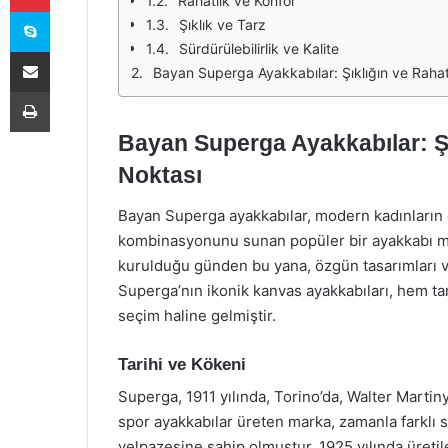
Rahatlık ve Konfor
Skype
Şıklık ve Tarz
Sürdürülebilirlik ve Kalite
E-Posta ile paylaş
Bayan Superga Ayakkabılar: Şıklığın ve Raha
Yazdır
Bayan Superga Ayakkabılar: Şı
Noktası
Bayan Superga ayakkabılar, modern kadınların 
kombinasyonunu sunan popüler bir ayakkabı mark
kurulduğu günden bu yana, özgün tasarımları v
Superga’nın ikonik kanvas ayakkabıları, hem ta
seçim haline gelmiştir.
Tarihi ve Kökeni
Superga, 1911 yılında, Torino’da, Walter Martin
spor ayakkabılar üreten marka, zamanla farklı s
yelpazesine sahip olmuştur. 1925 yılında üreti