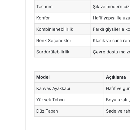
Tasarım
Şık ve modern çizg
Konfor
Hafif yapısı ile uz
Kombinlenebilirlik
Farklı giysilerle k
Renk Seçenekleri
Klasik ve canlı re
Sürdürülebilirlik
Çevre dostu malze
Model
Açıklama
Kanvas Ayakkabı
Hafif ve gün
Yüksek Taban
Boyu uzatır,
Düz Taban
Sade ve rah