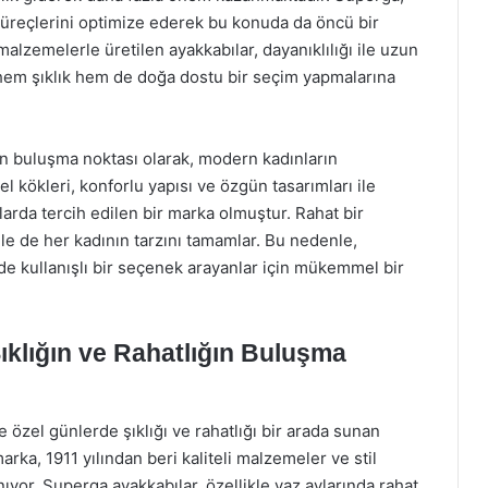
üreçlerini optimize ederek bu konuda da öncü bir
alzemelerle üretilen ayakkabılar, dayanıklılığı ile uzun
n hem şıklık hem de doğa dostu bir seçim yapmalarına
ğın buluşma noktası olarak, modern kadınların
l kökleri, konforlu yapısı ve özgün tasarımları ile
da tercih edilen bir marka olmuştur. Rahat bir
ile de her kadının tarzını tamamlar. Bu nedenle,
 kullanışlı bir seçenek arayanlar için mükemmel bir
klığın ve Rahatlığın Buluşma
zel günlerde şıklığı ve rahatlığı bir arada sunan
marka, 1911 yılından beri kaliteli malzemeler ve stil
anıyor. Superga ayakkabılar, özellikle yaz aylarında rahat