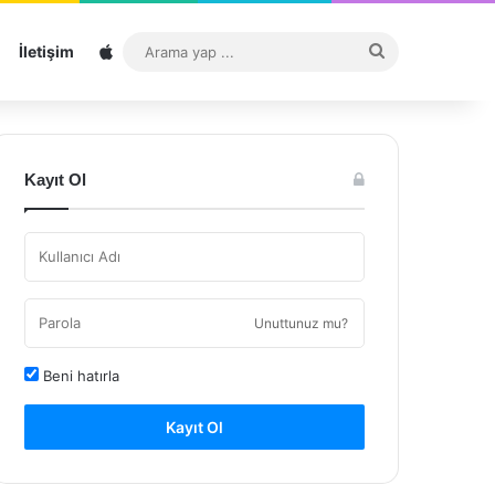
Sitemap
Arama
İletişim
yap
...
Kayıt Ol
Unuttunuz mu?
Beni hatırla
Kayıt Ol