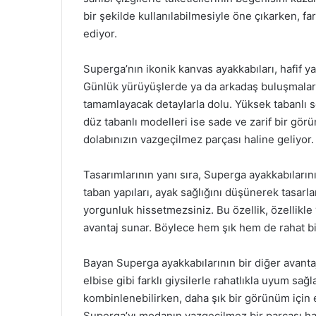
bir şekilde kullanılabilmesiyle öne çıkarken, f
ediyor.
Superga’nın ikonik kanvas ayakkabıları, hafif ya
Günlük yürüyüşlerde ya da arkadaş buluşmalarınd
tamamlayacak detaylarla dolu. Yüksek tabanlı 
düz tabanlı modelleri ise sade ve zarif bir görü
dolabınızın vazgeçilmez parçası haline geliyor.
Tasarımlarının yanı sıra, Superga ayakkabıların
taban yapıları, ayak sağlığını düşünerek tasarla
yorgunluk hissetmezsiniz. Bu özellik, özellik
avantaj sunar. Böylece hem şık hem de rahat
Bayan Superga ayakkabılarının bir diğer avantaj
elbise gibi farklı giysilerle rahatlıkla uyum sağl
kombinlenebilirken, daha şık bir görünüm için el
Superga’yı modanın vazgeçilmez bir parçası hal