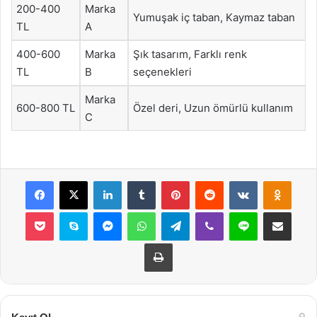
200-400
Marka
Yumuşak iç taban, Kaymaz taban
TL
A
400-600
Marka
Şık tasarım, Farklı renk
TL
B
seçenekleri
Marka
600-800 TL
Özel deri, Uzun ömürlü kullanım
C
Facebook
X
LinkedIn
Tumblr
Pinterest
Reddit
VKontakte
Odnok
Pocket
Skype
Messenger
WhatsApp
Telegram
Viber
Line
E-Posta ile payla
Yazdır