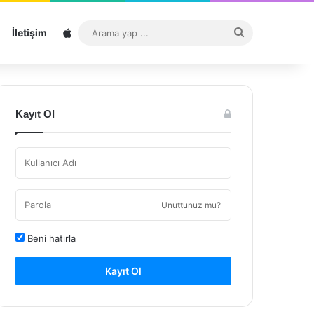
Sitemap
Arama
İletişim
yap
...
Kayıt Ol
Unuttunuz mu?
Beni hatırla
Kayıt Ol