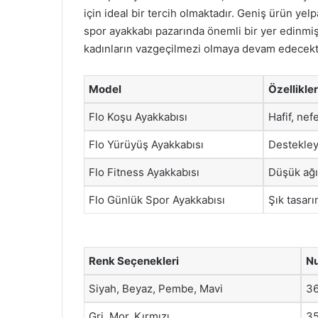
için ideal bir tercih olmaktadır. Geniş ürün yelp
spor ayakkabı pazarında önemli bir yer edinmişt
kadınların vazgeçilmezi olmaya devam edecekti
Model
Özellikler
Flo Koşu Ayakkabısı
Hafif, nef
Flo Yürüyüş Ayakkabısı
Destekley
Flo Fitness Ayakkabısı
Düşük ağır
Flo Günlük Spor Ayakkabısı
Şık tasarı
Renk Seçenekleri
Nu
Siyah, Beyaz, Pembe, Mavi
36
Gri, Mor, Kırmızı
35