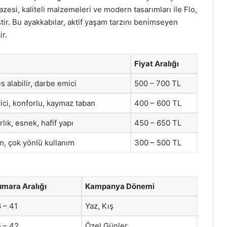
azesi, kaliteli malzemeleri ve modern tasarımları ile Flo,
ir. Bu ayakkabılar, aktif yaşam tarzını benimseyen
r.
Fiyat Aralığı
es alabilir, darbe emici
500 – 700 TL
ici, konforlu, kaymaz taban
400 – 600 TL
lık, esnek, hafif yapı
450 – 650 TL
m, çok yönlü kullanım
300 – 500 TL
mara Aralığı
Kampanya Dönemi
 – 41
Yaz, Kış
 – 42
Özel Günler