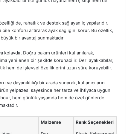
por ayakkabılar ise günlük hayatta hem şıklığı hem de
elliği de, rahatlık ve destek sağlayan iç yapılarıdır.
 bile konforu artırarak ayak sağlığını korur. Bu özellik,
n büyük bir avantaj sunmaktadır.
 kolaydır. Doğru bakım ürünleri kullanılarak,
ma yenilenen bir şekilde korunabilir. Deri ayakkabılar,
ik hem de işlevsel özelliklerini uzun süre koruyabilir.
u ve dayanıklılığı bir arada sunarak, kullanıcıların
ş ürün yelpazesi sayesinde her tarza ve ihtiyaca uygun
rbour, hem günlük yaşamda hem de özel günlerde
maktadır.
Malzeme
Renk Seçenekleri
 ideal
Deri
Siyah, Kahverengi