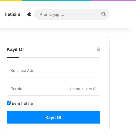
Sitemap
Arama
İletişim
yap
...
Kayıt Ol
Unuttunuz mu?
Beni hatırla
Kayıt Ol