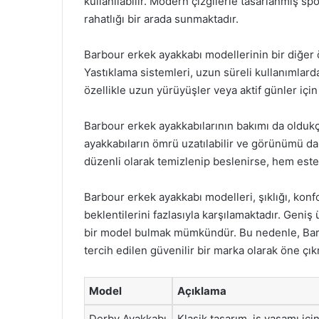
kullanılabilir. Modern çizgilerle tasarlanmış s
rahatlığı bir arada sunmaktadır.
Barbour erkek ayakkabı modellerinin bir diğer öz
Yastıklama sistemleri, uzun süreli kullanımlarda
özellikle uzun yürüyüşler veya aktif günler içi
Barbour erkek ayakkabılarının bakımı da oldukça
ayakkabıların ömrü uzatılabilir ve görünümü dai
düzenli olarak temizlenip beslenirse, hem estet
Barbour erkek ayakkabı modelleri, şıklığı, konfor
beklentilerini fazlasıyla karşılamaktadır. Geni
bir model bulmak mümkündür. Bu nedenle, Ba
tercih edilen güvenilir bir marka olarak öne çık
Model
Açıklama
Derby Ayakkabı
Klasik tasarım, iş yaşamı için