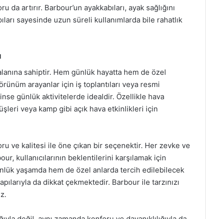
 da artırır. Barbour’un ayakkabıları, ayak sağlığını
ıları sayesinde uzun süreli kullanımlarda bile rahatlık
ı
 alanına sahiptir. Hem günlük hayatta hem de özel
 görünüm arayanlar için iş toplantıları veya resmi
nse günlük aktivitelerde idealdir. Özellikle hava
şleri veya kamp gibi açık hava etkinlikleri için
ru ve kalitesi ile öne çıkan bir seçenektir. Her zevke ve
r, kullanıcılarının beklentilerini karşılamak için
ünlük yaşamda hem de özel anlarda tercih edilebilecek
pılarıyla da dikkat çekmektedir. Barbour ile tarzınızı
z.
ıyla değil, aynı zamanda konforu ve dayanıklılığıyla da