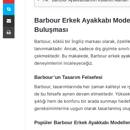
Skype
E-Posta ile paylaş
Barbour Erkek Ayakkabı Modell
Yazdır
Buluşması
Barbour, köklü bir İngiliz markası olarak, özelli
tanınmaktadır. Ancak, sadece dış giyimle sınırl
çekmektedir. Bu makalede, Barbour erkek ayakkab
deneyimlerini inceleyeceğiz.
Barbour’un Tasarım Felsefesi
Barbour, tasarımlarında her zaman kaliteyi ve i
de bu felsefe aynen devam etmektedir. Yüksek k
şıklığı hem de konforu bir arada sunmayı hede
gereksinimlerine uygun olarak tasarlanmış olup, 
Popüler Barbour Erkek Ayakkabı Modeller