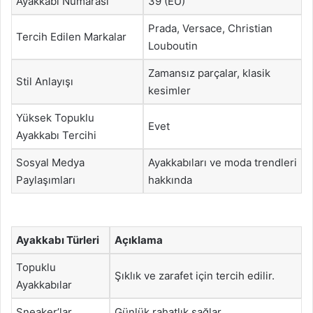
Ayakkabı Numarası
39 (EU)
Prada, Versace, Christian
Tercih Edilen Markalar
Louboutin
Zamansız parçalar, klasik
Stil Anlayışı
kesimler
Yüksek Topuklu
Evet
Ayakkabı Tercihi
Sosyal Medya
Ayakkabıları ve moda trendleri
Paylaşımları
hakkında
Ayakkabı Türleri
Açıklama
Topuklu
Şıklık ve zarafet için tercih edilir.
Ayakkabılar
Sneaker’lar
Günlük rahatlık sağlar.