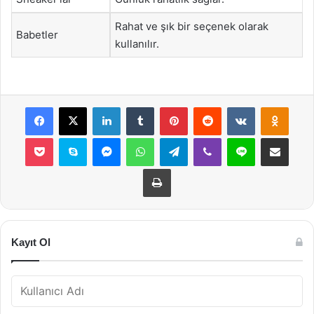
Rahat ve şık bir seçenek olarak
Babetler
kullanılır.
Facebook
X
LinkedIn
Tumblr
Pinterest
Reddit
VKontakte
Odnok
Pocket
Skype
Messenger
WhatsApp
Telegram
Viber
Line
E-Posta ile payla
Yazdır
Kayıt Ol