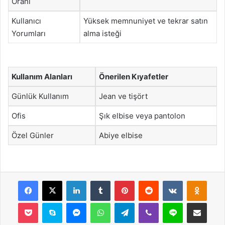
Oranı
Kullanıcı
Yüksek memnuniyet ve tekrar satın
Yorumları
alma isteği
Kullanım Alanları
Önerilen Kıyafetler
Günlük Kullanım
Jean ve tişört
Ofis
Şık elbise veya pantolon
Özel Günler
Abiye elbise
Facebook
X
LinkedIn
Tumblr
Pinterest
Reddit
VKontakte
Odnok
Pocket
Skype
Messenger
WhatsApp
Telegram
Viber
Line
E-Posta ile payla
Yazdır