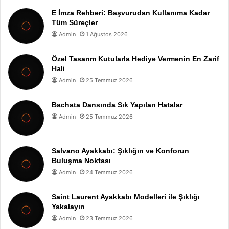
E İmza Rehberi: Başvurudan Kullanıma Kadar
Tüm Süreçler
Admin
1 Ağustos 2026
Özel Tasarım Kutularla Hediye Vermenin En Zarif
Hali
Admin
25 Temmuz 2026
Bachata Dansında Sık Yapılan Hatalar
Admin
25 Temmuz 2026
Salvano Ayakkabı: Şıklığın ve Konforun
Buluşma Noktası
Admin
24 Temmuz 2026
Saint Laurent Ayakkabı Modelleri ile Şıklığı
Yakalayın
Admin
23 Temmuz 2026