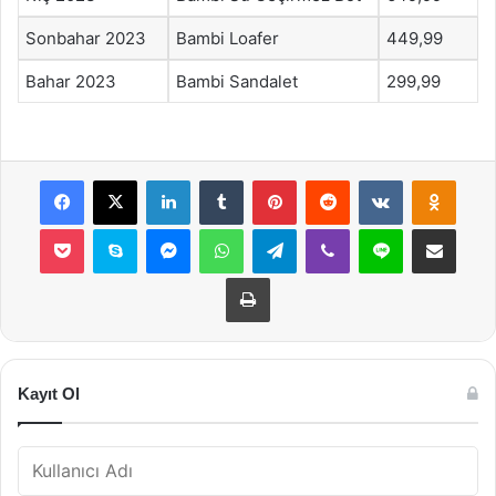
Sonbahar 2023
Bambi Loafer
449,99
Bahar 2023
Bambi Sandalet
299,99
Facebook
X
LinkedIn
Tumblr
Pinterest
Reddit
VKontakte
Odnok
Pocket
Skype
Messenger
WhatsApp
Telegram
Viber
Line
E-Posta ile payla
Yazdır
Kayıt Ol