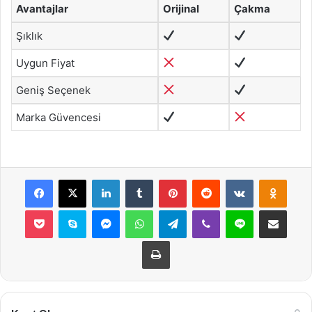
Avantajlar
Orijinal
Çakma
Şıklık
Uygun Fiyat
Geniş Seçenek
Marka Güvencesi
Facebook
X
LinkedIn
Tumblr
Pinterest
Reddit
VKontakte
Odnok
Pocket
Skype
Messenger
WhatsApp
Telegram
Viber
Line
E-Posta ile payla
Yazdır