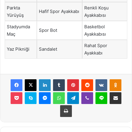
Parkta
Renkli Koşu
Hafif Spor Ayakkabı
Yürüyüş
Ayakkabısı
Stadyumda
Basketbol
Spor Bot
Maç
Ayakkabısı
Rahat Spor
Yaz Pikniği
Sandalet
Ayakkabı
Facebook
X
LinkedIn
Tumblr
Pinterest
Reddit
VKontakte
Odnok
Pocket
Skype
Messenger
WhatsApp
Telegram
Viber
Line
E-Posta ile payla
Yazdır