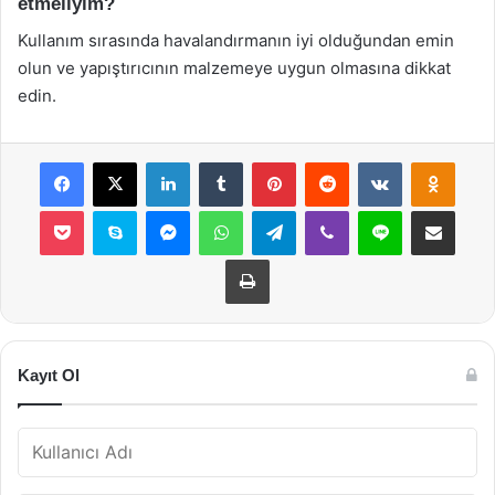
etmeliyim?
Kullanım sırasında havalandırmanın iyi olduğundan emin
olun ve yapıştırıcının malzemeye uygun olmasına dikkat
edin.
Facebook
X
LinkedIn
Tumblr
Pinterest
Reddit
VKontakte
Odnok
Pocket
Skype
Messenger
WhatsApp
Telegram
Viber
Line
E-Posta ile payla
Yazdır
Kayıt Ol