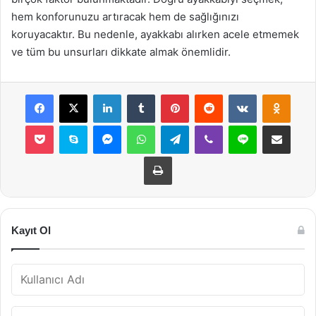
hem konforunuzu artıracak hem de sağlığınızı
koruyacaktır. Bu nedenle, ayakkabı alırken acele etmemek
ve tüm bu unsurları dikkate almak önemlidir.
Facebook
X
LinkedIn
Tumblr
Pinterest
Reddit
VKontakte
Odnok
Pocket
Skype
Messenger
WhatsApp
Telegram
Viber
Line
E-Posta ile payla
Yazdır
Kayıt Ol