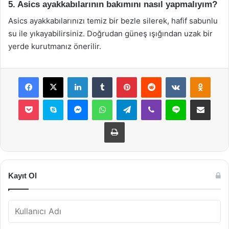
5. Asics ayakkabılarının bakımını nasıl yapmalıyım?
Asics ayakkabılarınızı temiz bir bezle silerek, hafif sabunlu
su ile yıkayabilirsiniz. Doğrudan güneş ışığından uzak bir
yerde kurutmanız önerilir.
Facebook
X
LinkedIn
Tumblr
Pinterest
Reddit
VKontakte
Odnok
Pocket
Skype
Messenger
WhatsApp
Telegram
Viber
Line
E-Posta ile payla
Yazdır
Kayıt Ol