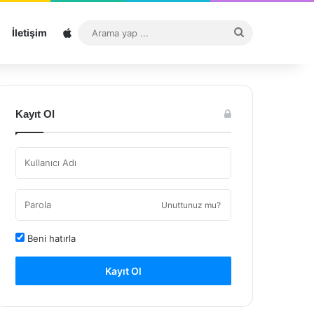
Sitemap
Arama
İletişim
yap
...
Kayıt Ol
Unuttunuz mu?
Beni hatırla
Kayıt Ol