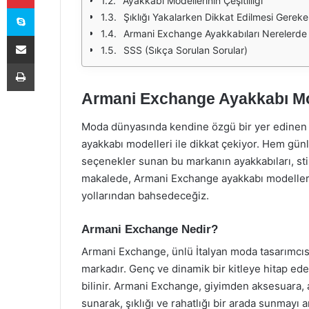
Ayakkabı Modellerinin Çeşitliliği
Skype
Şıklığı Yakalarken Dikkat Edilmesi Gereke
Armani Exchange Ayakkabıları Nerelerde K
E-Posta ile paylaş
SSS (Sıkça Sorulan Sorular)
Yazdır
Armani Exchange Ayakkabı Mode
Moda dünyasında kendine özgü bir yer edinen A
ayakkabı modelleri ile dikkat çekiyor. Hem gün
seçenekler sunan bu markanın ayakkabıları, stil
makalede, Armani Exchange ayakkabı modellerin
yollarından bahsedeceğiz.
Armani Exchange Nedir?
Armani Exchange, ünlü İtalyan moda tasarımcısı
markadır. Genç ve dinamik bir kitleye hitap ede
bilinir. Armani Exchange, giyimden aksesuara, 
sunarak, şıklığı ve rahatlığı bir arada sunmayı 