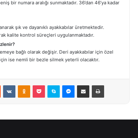
eniş bir numara aralığı sunmaktadır. 36’dan 46’ya kadar
anarak şık ve dayanıklı ayakkabılar üretmektedir.
rak kalite kontrol süreçleri uygulanmaktadır.
zlenir?
zemeye bağlı olarak değişir. Deri ayakkabılar için özel
çin ise nemli bir bezle silmek yeterli olacaktır.
st
Reddit
VKontakte
Odnoklassniki
Pocket
Skype
Messenger
E-Posta ile paylaş
Yazdır