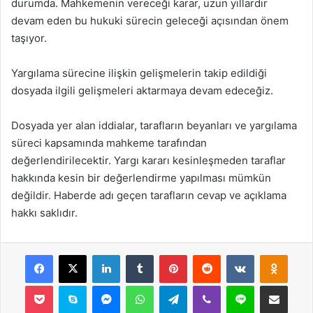
durumda. Mahkemenin vereceği karar, uzun yıllardır
devam eden bu hukuki sürecin geleceği açısından önem
taşıyor.
Yargılama sürecine ilişkin gelişmelerin takip edildiği
dosyada ilgili gelişmeleri aktarmaya devam edeceğiz.
Dosyada yer alan iddialar, tarafların beyanları ve yargılama
süreci kapsamında mahkeme tarafından
değerlendirilecektir. Yargı kararı kesinleşmeden taraflar
hakkında kesin bir değerlendirme yapılması mümkün
değildir. Haberde adı geçen tarafların cevap ve açıklama
hakkı saklıdır.
Facebook
X
LinkedIn
Tumblr
Pinterest
Reddit
VKontakte
Odnok
Pocket
Skype
Messenger
WhatsApp
Telegram
Viber
Line
E-Posta ile payla