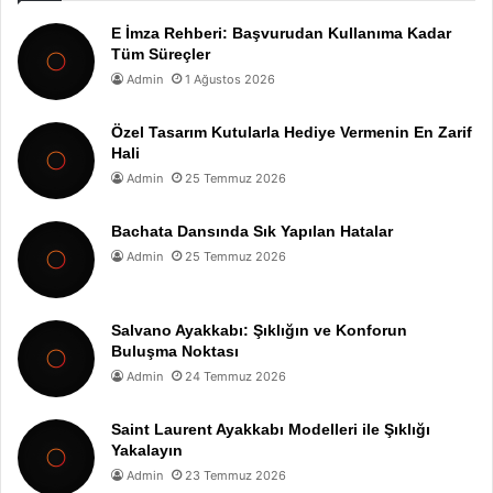
E İmza Rehberi: Başvurudan Kullanıma Kadar
Tüm Süreçler
Admin
1 Ağustos 2026
Özel Tasarım Kutularla Hediye Vermenin En Zarif
Hali
Admin
25 Temmuz 2026
Bachata Dansında Sık Yapılan Hatalar
Admin
25 Temmuz 2026
Salvano Ayakkabı: Şıklığın ve Konforun
Buluşma Noktası
Admin
24 Temmuz 2026
Saint Laurent Ayakkabı Modelleri ile Şıklığı
Yakalayın
Admin
23 Temmuz 2026